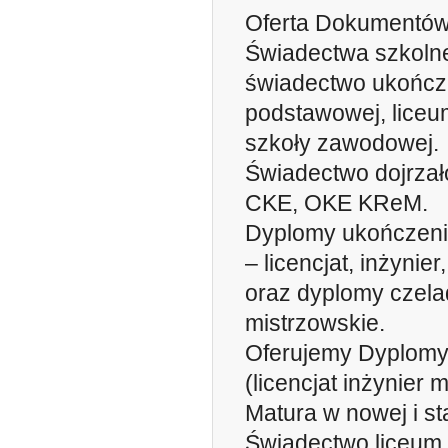
Oferta Dokumentów
Świadectwa szkoln
świadectwo ukończ
podstawowej, liceu
szkoły zawodowej.
Świadectwo dojrzał
CKE, OKE KReM.
Dyplomy ukończeni
– licencjat, inżynier
oraz dyplomy czela
mistrzowskie.
Oferujemy Dyplomy
(licencjat inżynier 
Matura w nowej i st
Świadectwo liceum 